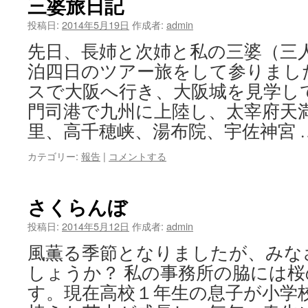
三婆旅日記
投稿日:
2014年5月19日
作成者:
admin
先日、長姉と次姉と私の三婆（三
泊四日のツアー旅をして参りまし
スで大阪へ行き、大阪城を見学し
門司港で九州に上陸し、太宰府天
里、高千穂峡、湯布院、宇佐神宮 
カテゴリー:
報告
|
コメントする
さくらんぼ
投稿日:
2014年5月12日
作成者:
admin
風薫る季節となりましたが、みな
しょうか？ 私の事務所の脇には
す。現在高校１年生の息子が小学