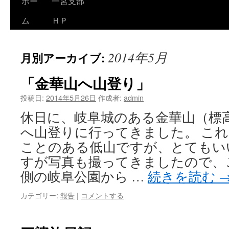
ホー
一宮支部
コ
ム
ＨＰ
ン
テ
2014年5月
月別アーカイブ:
ン
「金華山へ山登り」
ツ
投稿日:
2014年5月26日
作成者:
admin
へ
休日に、岐阜城のある金華山（標
ス
へ山登りに行ってきました。 こ
キ
ことのある低山ですが、とてもい
ッ
すが写真も撮ってきましたので、
側の岐阜公園から …
続きを読む
プ
カテゴリー:
報告
|
コメントする