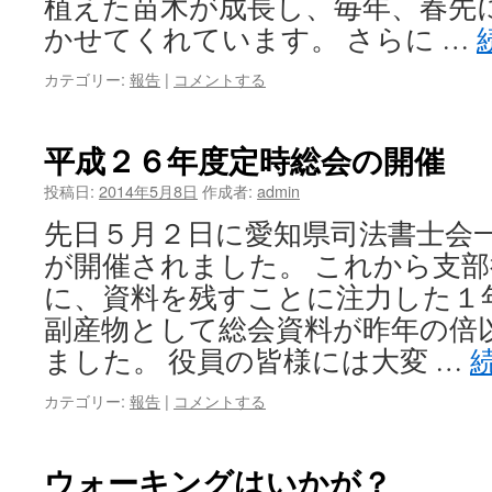
植えた苗木が成長し、毎年、春先
かせてくれています。 さらに …
カテゴリー:
報告
|
コメントする
平成２６年度定時総会の開催
投稿日:
2014年5月8日
作成者:
admin
先日５月２日に愛知県司法書士会
が開催されました。 これから支
に、資料を残すことに注力した１
副産物として総会資料が昨年の倍
ました。 役員の皆様には大変 …
カテゴリー:
報告
|
コメントする
ウォーキングはいかが？