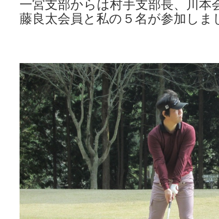
一宮支部からは村手支部長、川本
藤良太会員と私の５名が参加しま