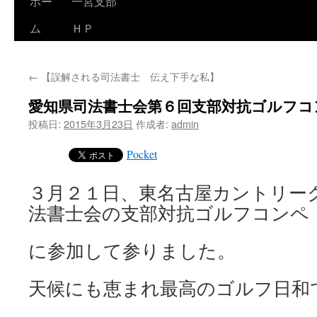
ホー
一宮支部
コ
ム
ＨＰ
ン
テ
←
【誤解される司法書士 伝え下手な私】
ン
愛知県司法書士会第６回支部対抗ゴルフコ
ツ
投稿日:
2015年3月23日
作成者:
admin
へ
Pocket
ス
３月２１日、東名古屋カントリー
キ
法書士会の支部対抗ゴルフコンペ
ッ
プ
に参加して参りました。
天候にも恵まれ最高のゴルフ日和