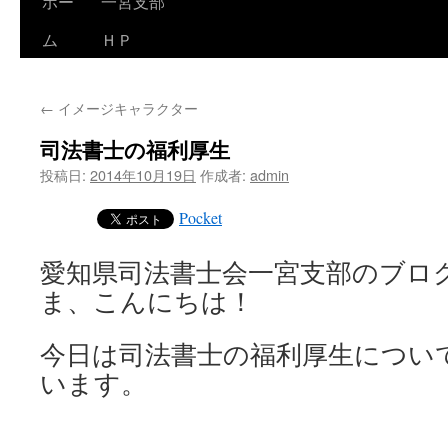
ホー
一宮支部
コ
ム
ＨＰ
ン
テ
←
イメージキャラクター
ン
司法書士の福利厚生
ツ
投稿日:
2014年10月19日
作成者:
admin
へ
Pocket
ス
愛知県司法書士会一宮支部のブロ
キ
ま、こんにちは！
ッ
プ
今日は司法書士の福利厚生につい
います。